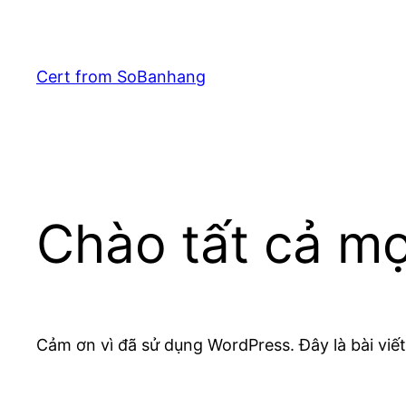
Chuyển
đến
phần
Cert from SoBanhang
nội
dung
Chào tất cả mọ
Cảm ơn vì đã sử dụng WordPress. Đây là bài viết